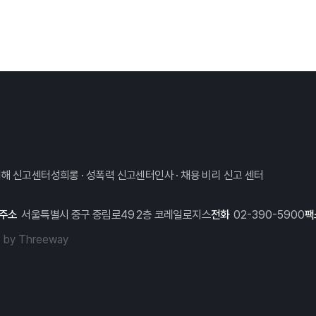
해 신고센터
성희롱 · 성폭력 신고센터
인사 · 채용 비리 신고 센터
주소
서울특별시 중구 중림로49 2층 코레일로지스
전화
02-390-5900
팩
d by
Threeway