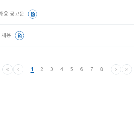
원채용 공고문
 채용
1
2
3
4
5
6
7
8