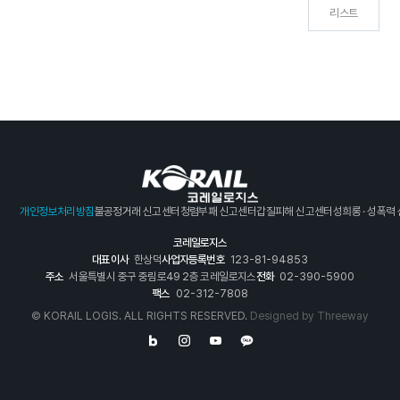
리스트
개인정보처리방침
불공정거래 신고센터
청렴부패 신고센터
갑질피해 신고센터
성희롱 · 성폭력
코레일로지스
대표이사
한상덕
사업자등록번호
123-81-94853
주소
서울특별시 중구 중림로49 2층 코레일로지스
전화
02-390-5900
팩스
02-312-7808
© KORAIL LOGIS. ALL RIGHTS RESERVED.
Designed by
Threeway