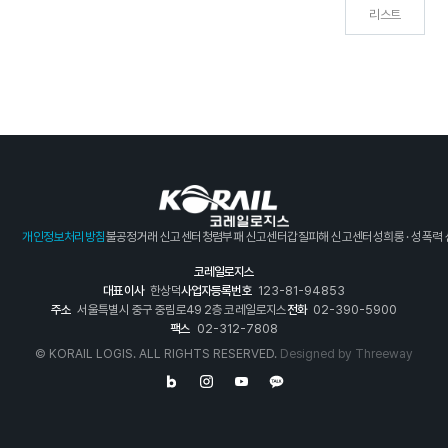
리스트
개인정보처리방침
불공정거래 신고센터
청렴부패 신고센터
갑질피해 신고센터
성희롱 · 성폭력
코레일로지스
대표이사
한상덕
사업자등록번호
123-81-94853
주소
서울특별시 중구 중림로49 2층 코레일로지스
전화
02-390-5900
팩스
02-312-7808
© KORAIL LOGIS. ALL RIGHTS RESERVED.
Designed by
Threeway