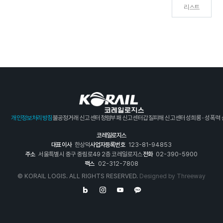
리스트
개인정보처리방침
불공정거래 신고센터
청렴부패 신고센터
갑질피해 신고센터
성희롱 · 성폭력
코레일로지스
대표이사
한상덕
사업자등록번호
123-81-94853
주소
서울특별시 중구 중림로49 2층 코레일로지스
전화
02-390-5900
팩스
02-312-7808
© KORAIL LOGIS. ALL RIGHTS RESERVED.
Designed by
Threeway