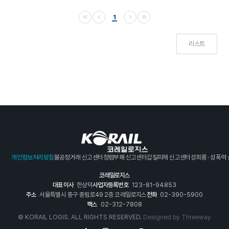
1
리스트
개인정보처리방침
불공정거래 신고센터
청렴부패 신고센터
갑질피해 신고센터
성희롱 · 성폭력
코레일로지스
대표이사
한상덕
사업자등록번호
123-81-94853
주소
서울특별시 중구 중림로49 2층 코레일로지스
전화
02-390-5900
팩스
02-312-7808
© KORAIL LOGIS. ALL RIGHTS RESERVED.
Designed by
Threeway