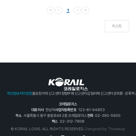
1
리스트
개인정보처리방침
불공정거래 신고센터
청렴부패 신고센터
갑질피해 신고센터
성희롱 · 성폭력
코레일로지스
대표이사
한상덕
사업자등록번호
123-81-94853
주소
서울특별시 중구 중림로49 2층 코레일로지스
전화
02-390-5900
팩스
02-312-7808
© KORAIL LOGIS. ALL RIGHTS RESERVED.
Designed by
Threeway