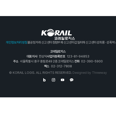
개인정보처리방침
불공정거래 신고센터
청렴부패 신고센터
갑질피해 신고센터
성희롱 · 성폭력
코레일로지스
대표이사
한상덕
사업자등록번호
123-81-94853
주소
서울특별시 중구 중림로49 2층 코레일로지스
전화
02-390-5900
팩스
02-312-7808
© KORAIL LOGIS. ALL RIGHTS RESERVED.
Designed by
Threeway