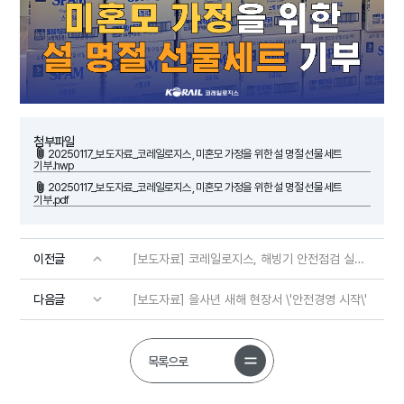
첨부파일
20250117_보도자료_코레일로지스, 미혼모 가정을 위한 설 명절 선물세트
기부.hwp
20250117_보도자료_코레일로지스, 미혼모 가정을 위한 설 명절 선물세트
기부.pdf
이전글
[보도자료] 코레일로지스, 해빙기 안전점검 실시…\'안전경영 체계 강화\'
다음글
[보도자료] 을사년 새해 현장서 \'안전경영 시작\'
목록으로