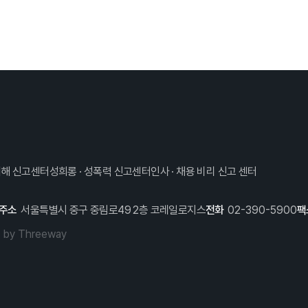
해 신고센터
성희롱 · 성폭력 신고센터
인사 · 채용 비리 신고 센터
주소
서울특별시 중구 중림로49 2층 코레일로지스
전화
02-390-5900
팩
d by
Threeway